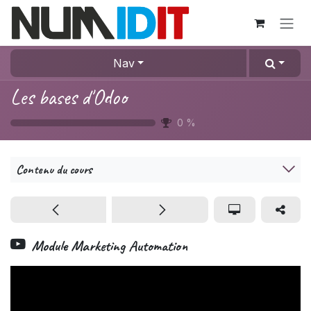
Se rendre au contenu
Nav
Les bases d'Odoo
0
%
Contenu du cours
Module Marketing Automation